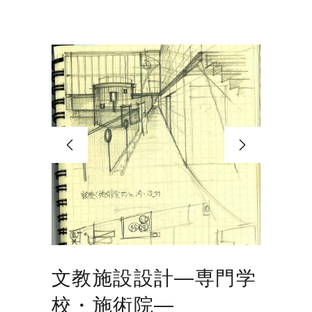
文教施設設計―専門学
校・施術院―