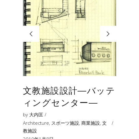
文教施設設計―バッテ
ィングセンター―
by
大内匡
Architecture
,
スポーツ施設
,
商業施設
,
文
教施設