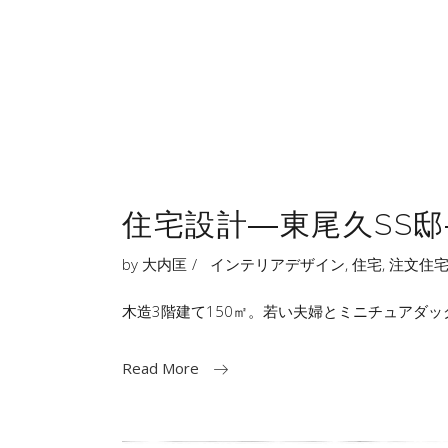
住宅設計―東尾久SS邸
by
大内匡
インテリアデザイン
,
住宅
,
注文住
木造3階建て150㎡。若い夫婦とミニチュアダ
Read More