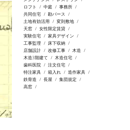
ロフト
中庭
事務所
共同住宅
勘パース
土地有効活用
変則敷地
天窓
女性限定賃貸
実験住宅
家具デザイン
工事監理
床下収納
店舗設計
改修工事
木造
木造3階建て
木造住宅
歯科医院
注文住宅
特注家具
箱入れ
造作家具
鉄骨造
長屋
集団規定
高窓