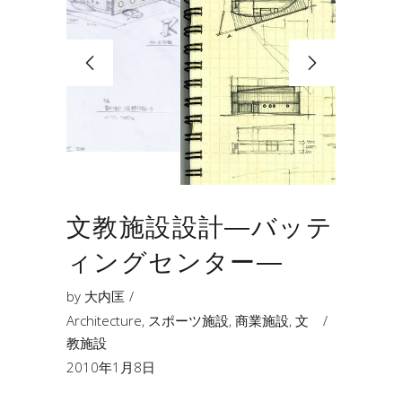
文教施設設計―バッテ
ィングセンター―
by
大内匡
Architecture
,
スポーツ施設
,
商業施設
,
文
教施設
2010年1月8日