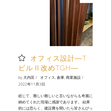
オフィス設計―T
ビルⅡ改めTGH―
by
大内匡
オフィス
,
倉庫
,
商業施設
2022年11月3日
総じて、難しい難しいと言いながらも奇麗に
納めてくれた現場に感謝であります。 結果
的には恐らく、建設費を聞いたら皆さんびっ