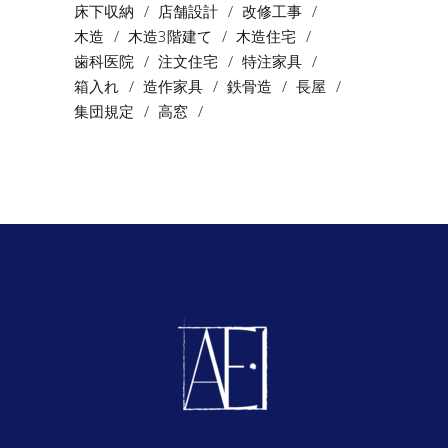
床下収納
店舗設計
改修工事
木造
木造3階建て
木造住宅
歯科医院
注文住宅
特注家具
箱入れ
造作家具
鉄骨造
長屋
集団規定
高窓