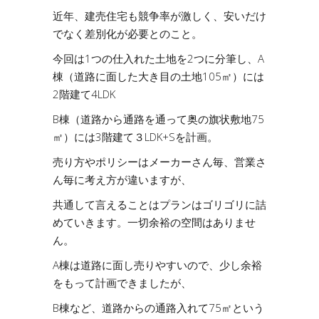
近年、建売住宅も競争率が激しく、安いだけ
でなく差別化が必要とのこと。
今回は1つの仕入れた土地を2つに分筆し、A
棟（道路に面した大き目の土地105㎡）には
2階建て4LDK
B棟（道路から通路を通って奥の旗状敷地75
㎡）には3階建て３LDK+Sを計画。
売り方やポリシーはメーカーさん毎、営業さ
ん毎に考え方が違いますが、
共通して言えることはプランはゴリゴリに詰
めていきます。一切余裕の空間はありませ
ん。
A棟は道路に面し売りやすいので、少し余裕
をもって計画できましたが、
B棟など、道路からの通路入れて75㎡という