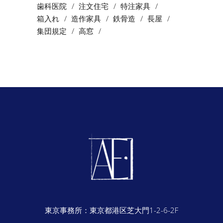
歯科医院
注文住宅
特注家具
箱入れ
造作家具
鉄骨造
長屋
集団規定
高窓
東京事務所：
東京都港区芝大門1-2-6-2F