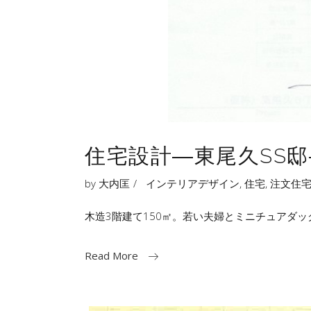
住宅設計―東尾久SS邸
by
大内匡
インテリアデザイン
,
住宅
,
注文住
木造3階建て150㎡。若い夫婦とミニチュアダ
Read More