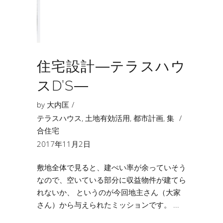
住宅設計―テラスハウ
スD’S―
by
大内匡
テラスハウス
,
土地有効活用
,
都市計画
,
集
合住宅
2017年11月2日
敷地全体で見ると、建ぺい率が余っていそう
なので、空いている部分に収益物件が建てら
れないか、 というのが今回地主さん（大家
さん）から与えられたミッションです。