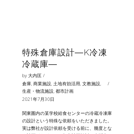
特殊倉庫設計―K冷凍
冷蔵庫―
by
大内匡
倉庫
,
商業施設
,
土地有効活用
,
文教施設
,
生産・物流施設
,
都市計画
2021年7月30日
関東圏内の某学校給食センターの冷蔵冷凍庫
の設計という特殊な依頼をいただきました。
実は弊社が設計依頼を受ける前に、幾度とな