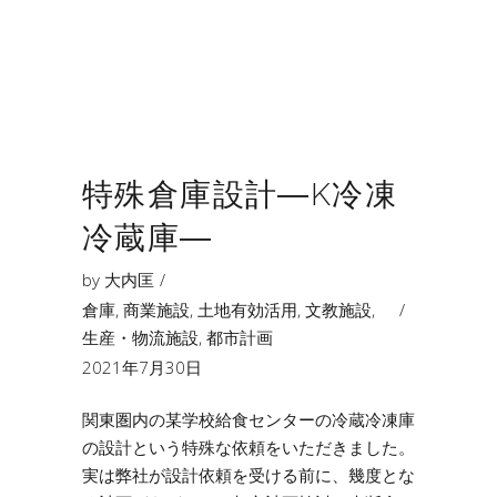
特殊倉庫設計―K冷凍
冷蔵庫―
by
大内匡
倉庫
,
商業施設
,
土地有効活用
,
文教施設
,
生産・物流施設
,
都市計画
2021年7月30日
関東圏内の某学校給食センターの冷蔵冷凍庫
の設計という特殊な依頼をいただきました。
実は弊社が設計依頼を受ける前に、幾度とな