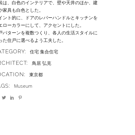
装は、⽩⾊のインテリアで、壁や天井のほか、建
や家具も⽩⾊とした。
イント的に、ドアのレバーハンドルとキッチンを
エローカラーにして、アクセントにした。
戸パターンを複数つくり、各人の生活スタイルに
った住戸に選べるよう工夫した。
ATEGORY:
住宅
集合住宅
RCHITECT:
鳥居 弘克
OCATION:
東京都
AGS:
Museum