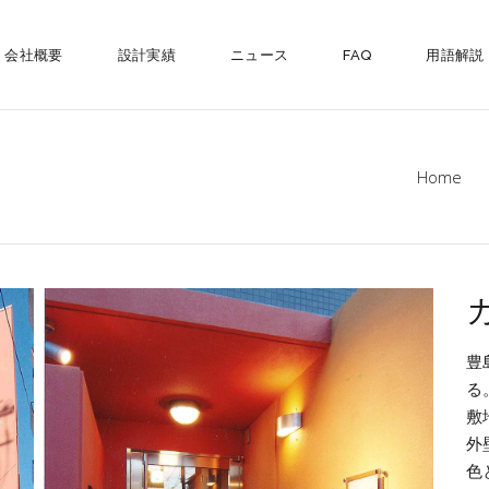
会社概要
設計実績
ニュース
FAQ
用語解説
Home
豊
る
敷
外
⾊