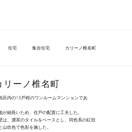
住宅
集合住宅
カリーノ椎名町
カリーノ椎名町
島区内の18⼾程のワンルームマンションであ
。
地が細⻑いため、住⼾の配置に⼯夫した。
壁は、濃茶のタイルをベースとし、同⾊系の紅殻
と⼭吹⾊で⾊彩を施した。