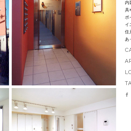
内
具
ポ
イ
住
あ
C
A
L
T